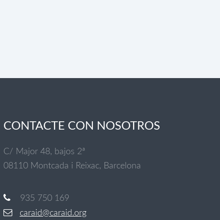
CONTACTE CON NOSOTROS
C/ Major 48, bajos 2ª
08110 Montcada i Reixac, Barcelona
935 750 169
caraid@caraid.org